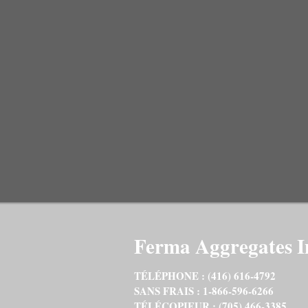
Ferma Aggregates I
TÉLÉPHONE : (416) 616-4792
SANS FRAIS : 1-866-596-6266
TÉLÉCOPIEUR : (705) 466-3385