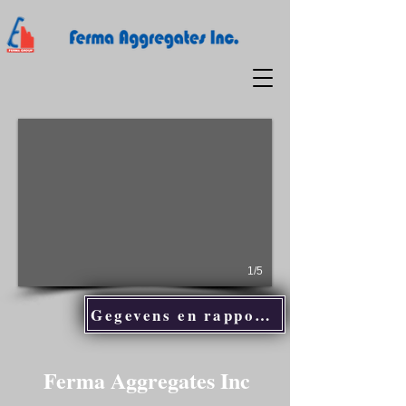
1/5
Gegevens en rapporten
Ferma Aggregates Inc