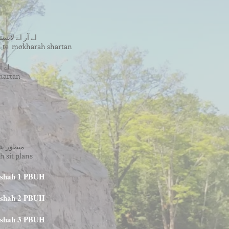
اے آر اے لائ
ah te mokharah shartan
اے 
shartan
منظور شد
 sit plans
aqshah 1 PBUH
aqshah 2 PBUH
aqshah 3 PBUH