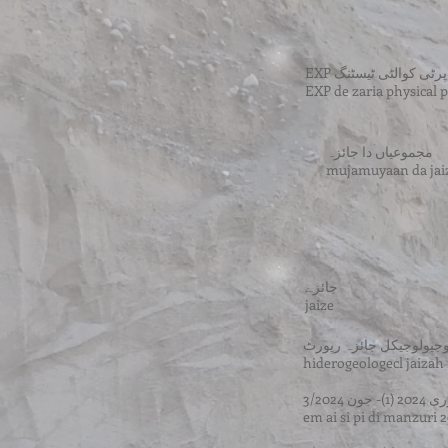
EXP ٹی کوالٹی ٹیسٹنگ
EXP de zaria physical p
مجموعیاں دا جائزہ
mujamuyaan da jai
جائزے
jaize
وجیولوجیکل جائزہ رپورٹ
hiderogeologecl jaizah
3/2024
em ai si pi di manzuri 2