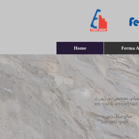
Home
Ferma A
رضیاتی تشخیص دی رپورٹ
em ti ai di arziyati tas
جیالوجیکل رپورٹ
jialogecl rport