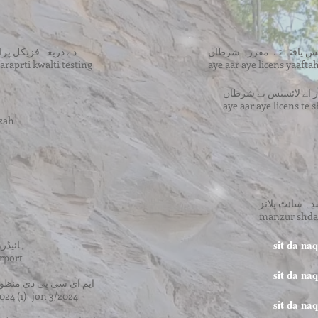
سنس یافتہ تے مقررہ شرطاں
دے ذریعہ فزیکل پراپر
araprti kwalti testing
aye aar aye licens yaaft
آر اے لائسنس تے شرطاں
aye aar aye licens te 
zah
ہ سائٹ پلانز
manzur shdah
sit da n
ہائیڈر
 rport
sit da n
ایم ای سی پی دی منظوری 2024 (1)- جون 
024 (1)- jon 3/2024
sit da n