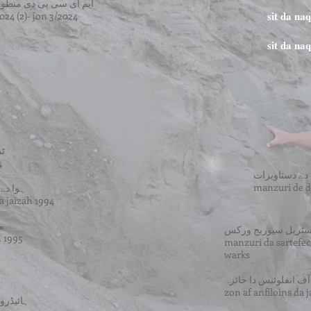
ایم ای سی پی دی منظوری 2024 (2)- جون 4
sit da na
024 (2)- jon 3/2024
sit da n
ٹر
4
دے دستاویزات
manzuri de d
ہوا دے م
a jaizah 1994
ما
ڈسٹریل سیوریج ورکس
h 1995
manzuri da sartefeca
warks
ف انفلوئنس دا جائزہ
zon af anfiloins da 
ہائیڈرو 