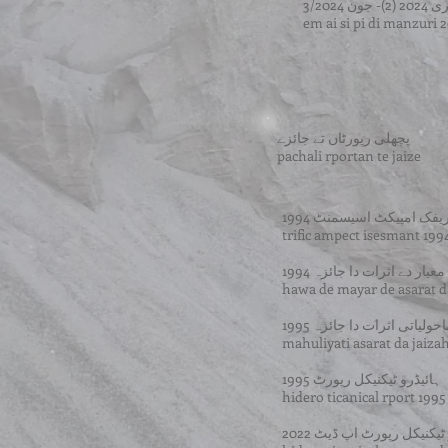
3/202
em ai si pi di manzuri 2
پچھلی رپورٹاں تے جائزے
pachali rportan te jaize
یفک امپیکٹ اسیسمنٹ 1994
trific ampect isesmant 199
عیار دے اثرات دا جائزہ 1994
hawa de mayar de asarat d
حولیاتی اثرات دا جائزہ 1995
mahuliyati asarat da jaiza
ہائیڈرو ٹیکنیکل رپورٹ 1995
hidero ticanical rport 1995
ٹیکنیکل رپورٹ اپ ڈیٹ 2022