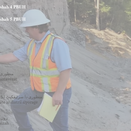
qshah 4
PBUH
aqshah 5 PBUH
منظوری 
astavezat
منظوری دا سرٹیفکیٹ ان
te andistril siyorage
زون آ
jaizah