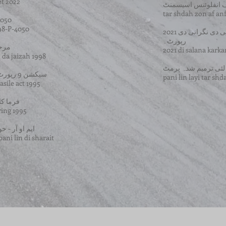
et 2022
ف انفلوئنس اسیسمنٹ
tar shdah zon af an
پانی لین-P-4050
98-P-4050
2021 دی سالانہ کارکردگی دی نگرانی دی
رپورٹ۔
مرحلہ 2 آثار قدیم
2021 di salana karkar
da jaizah 1998
 لئی ترمیم شدہ پرمٹ
سیکشن 9 رپورٹ مجموعی وسائل ایکٹ 1995
pani lin layi tar sh
sile act 1995
فرما کار
ring 1995
ایم او آر - حو
ani lin di sharait