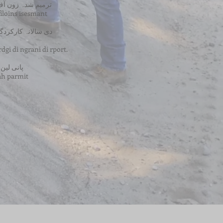
ترمیم شدہ زون آ
filoins isesmant
dgi di ngrani di rport.
پانی لین
dah parmit