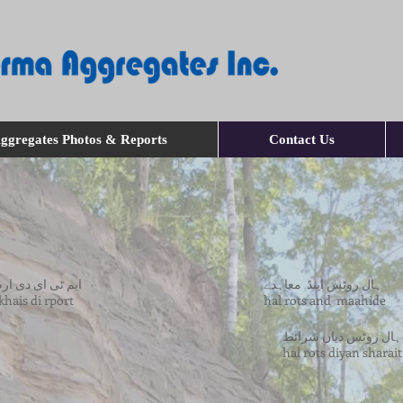
ggregates Photos & Reports
Contact Us
ہال روٹس اینڈ معاہدے
ایم ٹی ای دی ا
hkhais di rport
hal rots and maahide
ہال روٹس دیاں شرائط
hal rots diyan sharait