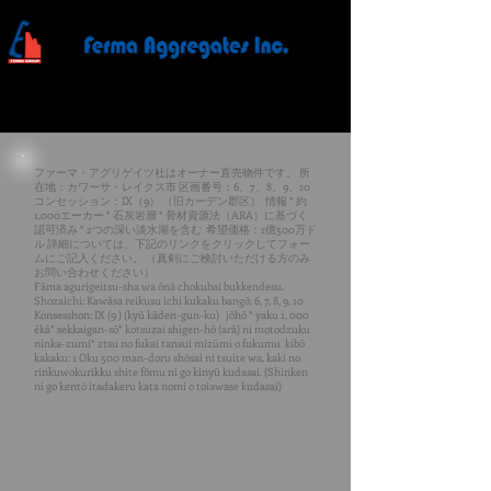
ファーマ・アグリゲイツ社はオーナー直売物件です。 所
在地：カワーサ・レイクス市 区画番号：6、7、8、9、10
コンセッション：IX（9） （旧カーデン郡区） ​ ​情報 ​* 約
1,000エーカー * 石灰岩層 * 骨材資源法（ARA）に基づく
認可済み * 2つの深い淡水湖を含む ​ 希望価格：1億500万ド
ル 詳細については、下記のリンクをクリックしてフォー
ムにご記入ください。 （真剣にご検討いただける方のみ
お問い合わせください）
Fāma agurigeitsu-sha wa ōnā chokubai bukkendesu.
Shozaichi: Kawāsa reikusu ichi kukaku bangō: 6, 7, 8, 9, 10
Konsesshon: IX (9 ) (kyū kāden-gun-ku) ​ ​ jōhō ​* yaku 1, 000
ēkā* sekkaigan-sō* kotsuzai shigen-hō (arā) ni motodzuku
ninka-zumi* 2tsu no fukai tansui mizūmi o fukumu ​ kibō
kakaku: 1 Oku 500 man-doru shōsai ni tsuite wa, kaki no
rinkuwokurikku shite fōmu ni go kinyū kudasai. (Shinken
ni go kentō itadakeru kata nomi o toiawase kudasai)