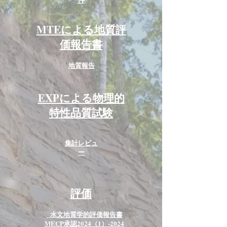
MTEによる地質評
価報告書
地質報告
EXPによる物理的
特性品質試験
集計レビュ
ー
評価
水文地質学的評価報告書
MECP承認2024（1）-2024