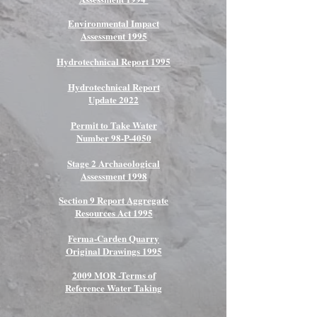
Environmental Impact
Assessment 1995
Hydrotechnical Report 1995
Hydrotechnical Report
Update 2022
Permit to Take Water
Number 98-P-4050
Stage 2 Archaeological
Assessment 1998
Section 9 Report Aggregate
Resources Act 1995
Ferma-Carden Quarry
Original Drawings 1995
2009 MOR -Terms of
Reference Water Taking