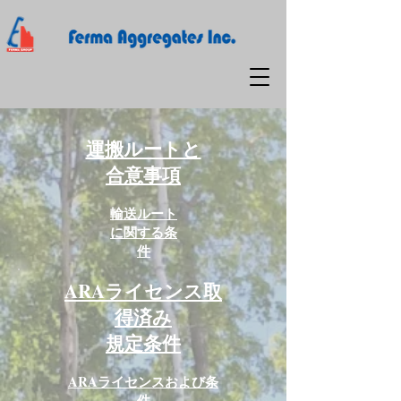
運搬ルートと
合意事項
輸送ルート
に関する条
件
ARAライセンス取
得済み
規定条件
ARAライセンスおよび条
件