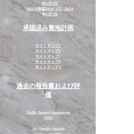
年6月3日
MECP承認2024（2）-2024
年6月3日
承認済み敷地計画
サイトマップ1
サイトマップ2
サイトマップ3
サイトマップ4
サイトマップ 5
過去の報告書および評
価
Traffic Impact Assessment
1994
Air Quality Impact
Assessment 1994