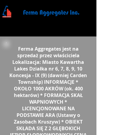
Ferma Aggregates jest na
sprzedaż przez właściciela
Lokalizacja: Miasto Kawartha
Lakes Działka nr 6, 7, 8, 9, 10
Koncesja - IX (9) (dawniej Carden
Township) INFORMACJE *
OKOŁO 1000 AKRÓW (ok. 400
hektarów) * FORMACJA SKAŁ
WAPNIOWYCH *
LICENCJONOWANE NA
PODSTAWIE ARA (Ustawy o
Zasobach Kruszyw) * OBIEKT
SKŁADA SIĘ Z 2 GŁĘBOKICH